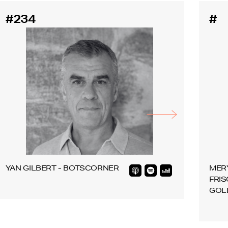
#234
#
YAN GILBERT - BOTSCORNER
MER
FRIS
GOL