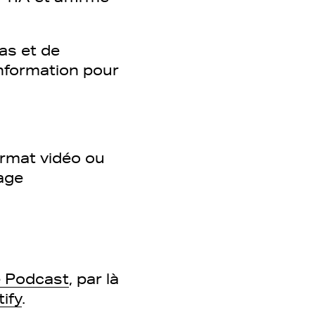
as et de
’information pour
ormat vidéo ou
lage
 Podcast
, par là
ify
.