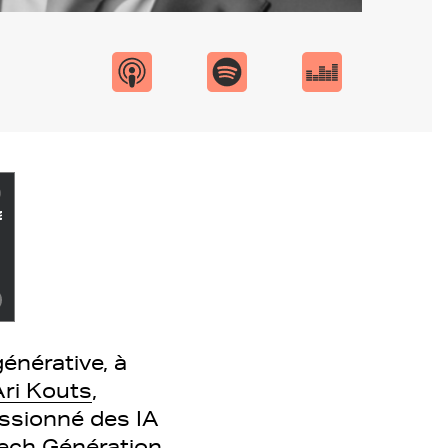
énérative, à
Ari Kouts
,
ssionné des IA
ech Génération
.