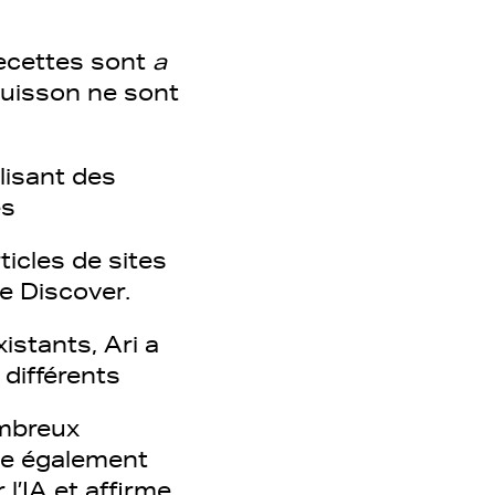
recettes sont
a
cuisson ne sont
ilisant des
es
ticles de sites
e Discover.
istants, Ari a
 différents
ombreux
que également
l’IA et affirme