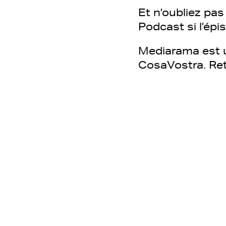
Et n’oubliez pa
Podcast si l’épi
Mediarama est u
CosaVostra. Re