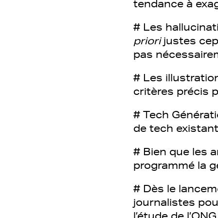
tendance à exag
# Les hallucinat
priori
justes cep
pas nécessaire
# Les illustrati
critères précis 
# Tech Génératio
de tech existan
# Bien que les a
programmé la gé
# Dès le lanceme
journalistes po
l’étude de l’ONG