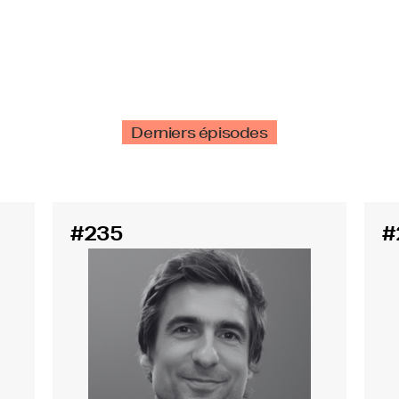
Derniers épisodes
#235
#