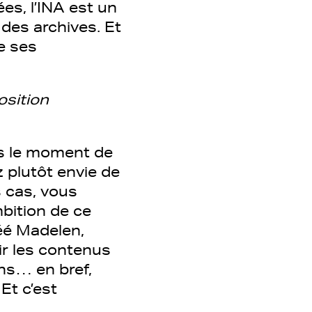
es, l’INA est un
 des archives. Et
me ses
osition
pas le moment de
 plutôt envie de
s cas, vous
mbition de ce
réé Madelen,
sir les contenus
ons… en bref,
 Et c’est