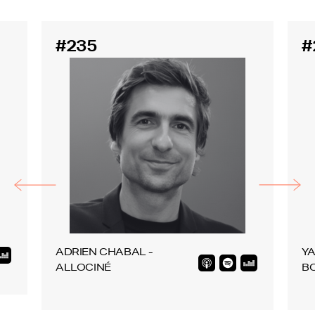
#235
#
ADRIEN CHABAL -
YA
ALLOCINÉ
B