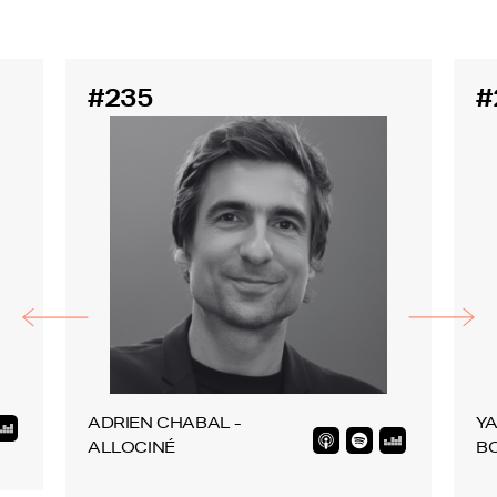
#235
#
ADRIEN CHABAL -
YA
ALLOCINÉ
B