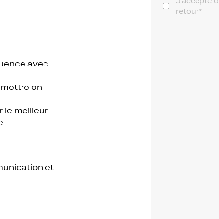
J’accepte d
retour*
fluence avec
 mettre en
 le meilleur
e
unication et