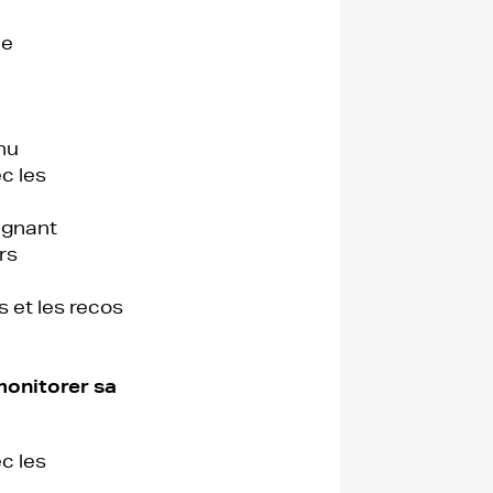
ce
nu
c les
agnant
rs
 et les recos
monitorer sa
c les