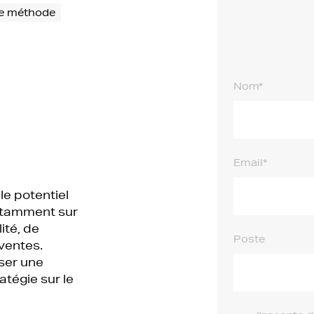
e méthode
Nom*
Email*
 le potentiel
otamment sur
ité, de
Poste
 ventes.
ser une
tégie sur le