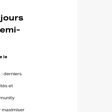
jours
demi-
 le
: derniers
ités et
mmunity
r maximiser