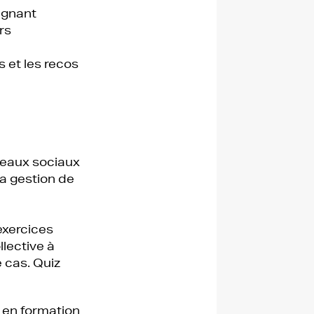
agnant
rs
 et les recos
seaux sociaux
a gestion de
xercices
llective à
e cas. Quiz
) en formation