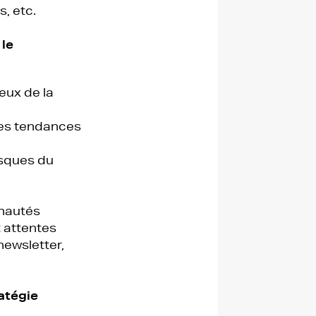
s, etc.
le
eux de la
 les tendances
risques du
unautés
 attentes
newsletter,
ratégie